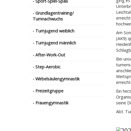
ging es
- Sport-Spiel-Spaß
Unterbr
Leichta
- Grundlagentraining/
erreich
Turnnachwuchs
hochwer
- Turnjugend weiblich
Am Sonn
(AK9) q
- Turnjugend männlich
Heidenh
Schlagb
- After-Work-Out
Bei uns
turneri
- Step-Aerobic
anschli
Weitspr
- Wirbelsäulengymnastik
erreich
- Freizeitgruppe
Ein her
Organis
- Frauengymnastik
seine Di
Abt. Tu