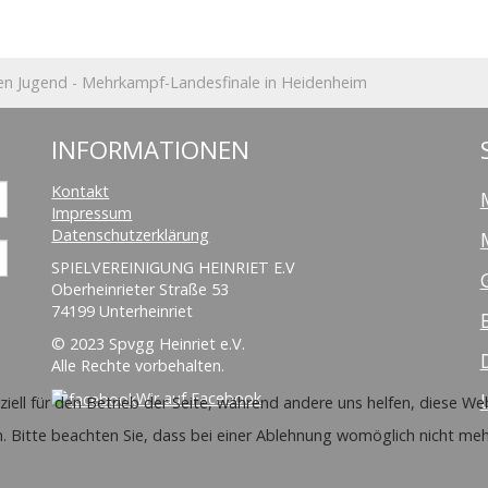
en Jugend - Mehrkampf-Landesfinale in Heidenheim
INFORMATIONEN
Kontakt
Impressum
Datenschutzerklärung
SPIELVEREINIGUNG HEINRIET E.V
Oberheinrieter Straße 53
74199 Unterheinriet
© 2023 Spvgg Heinriet e.V.
Alle Rechte vorbehalten.
Wir auf Facebook
ziell für den Betrieb der Seite, während andere uns helfen, diese W
. Bitte beachten Sie, dass bei einer Ablehnung womöglich nicht mehr