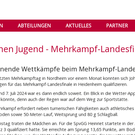
IN
ABTEILUNGEN
AKTUELLES
PARTNER
nen Jugend - Mehrkampf-Landesfi
nende Wettkämpfe beim Mehrkampf-Landes
tzten Mehrkampftag in Nordheim vor einem Monat konnten sich Joh
gen für das Mehrkampf-Landesfinale in Heidenheim qualifizieren.
nd 7. Juli 2024 war es dann endlich soweit. Ein Blick in die Wetter-A
könnte, denn auch der Regen war auf dem Weg zur Sportstätte.
rkampf erfordert neben turnerischen Fähigkeiten auch athletische
oden sowie 50-Meter-Lauf, Weitsprung und 80 g Schlagball.
tag traten die Mädchen an. Für die SpvGG Heinriet startete in der 
tz 3 qualifiziert hatte. Sie erreichte am Sprung 13,65 Punkte, am 