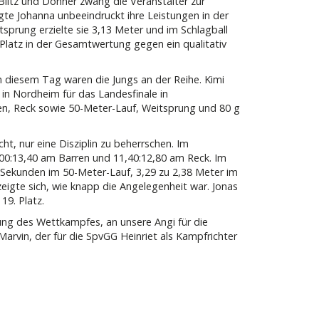
Blitz und Donner zwang die Veranstalter zur
te Johanna unbeeindruckt ihre Leistungen in der
tsprung erzielte sie 3,13 Meter und im Schlagball
 Platz in der Gesamtwertung gegen ein qualitativ
n diesem Tag waren die Jungs an der Reihe. Kimi
z in Nordheim für das Landesfinale in
en, Reck sowie 50-Meter-Lauf, Weitsprung und 80 g
ht, nur eine Disziplin zu beherrschen. Im
2,00:13,40 am Barren und 11,40:12,80 am Reck. Im
2 Sekunden im 50-Meter-Lauf, 3,29 zu 2,38 Meter im
eigte sich, wie knapp die Angelegenheit war. Jonas
19. Platz.
ung des Wettkampfes, an unsere Angi für die
arvin, der für die SpvGG Heinriet als Kampfrichter