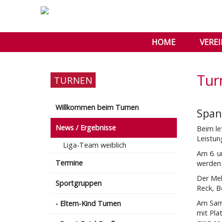
HOME
VERE
Tur
TURNEN
Willkommen beim Turnen
Span
News / Ergebnisse
Beim le
Leistun
Liga-Team weiblich
Am 6. u
Termine
werden 
Der Meh
Sportgruppen
Reck, B
Am Sams
- Eltern-Kind Turnen
mit Pla