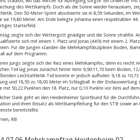
 ins Stadion, wo das Wetter für Aufregung sorgte. Ein Unwetter mit 
echung des Wettkampfs. Doch als die Sonne wieder herauskam, zeig
thletik. Den 50-Meter-Sprint absolvierte sie in 8,59 Sekunden, im Wei
te sie 19,80 Meter. Am Ende belegte Johanna einen respektablen 44.
tiges Starterfeld.
tag zeigte sich der Wettergott gnädiger und die Sonne strahlte. A
ualifizierte sich mit einem 1. Platz und Jonas (AK9) mit einem 2. Plat
eim. Für die Jungen standen die Mehrkampfdisziplinen Boden, Barr
all auf dem Programm.
eren Jungs zeigte sich der Reiz eines Mehrkampfes, denn es reicht nic
schen Teil lag Jonas zunächst hinter Kimi: 9,90:11,70 beim Boden, 1
eßenden Leichtathletik-Teil konnte er jedoch aufholen: 9,18 zu 10,7
ung und 18,50 zu 18,00 Meter im Schlagball. In der Endauswertung z
te mit 50,22 Punkten den 18. Platz, nur 0,10 Punkte vor Kimi auf dem 
zlicher Dank geht an den Heidenheimer Sportbund für die Durchführ
ation und ihren Einsatz als Wettkampfleitung für den STB sowie an M
enste bereitstellte.
rnen, RB