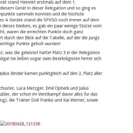
rät stand Heinriet erstmals auf dem 1.
 diesem Gerät in dieser Relegation und so ging es
lenpunkte sammeln konnten und die höchste
des 4. Geräte stand die SPVGG noch immer auf dem
ch dieses bleiben, es gab ein paar wenige Stürze vom
ht, waren die erreichten Punkte doch ganz
 durch den Blick auf die Tabelle, auf der die Jungs
 wichtige Punkte geholt wurden!
, was die geleistet hatte! Platz 3 in der Relegation
ga! Sie ließen sogar zwei Bezirksligisten hinter sich
lius Binder kamen punktgleich auf den 2. Platz aller
chuster, Luca Metzger, Emil Opherk und Julius
Kübler, der schon im Wettkampf davor alles für das
g), die Trainer Doli Franko und Kai Werner, sowie