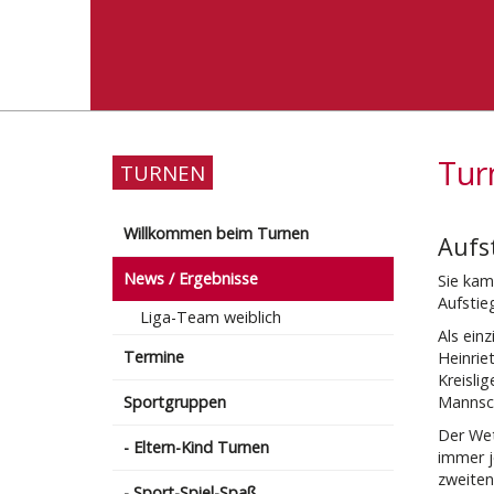
Tur
TURNEN
Willkommen beim Turnen
Aufst
News / Ergebnisse
Sie kam
Aufstieg
Liga-Team weiblich
Als ein
Termine
Heinrie
Kreisli
Sportgruppen
Mannsch
Der Wet
- Eltern-Kind Turnen
immer j
zweiten
- Sport-Spiel-Spaß