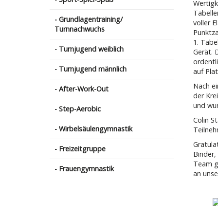
Wertigk
Tabelle
- Grundlagentraining/
voller 
Turnnachwuchs
Punktza
1. Tabe
- Turnjugend weiblich
Gerät. 
ordentl
- Turnjugend männlich
auf Pla
Nach ei
- After-Work-Out
der Kre
und wur
- Step-Aerobic
Colin S
- Wirbelsäulengymnastik
Teilneh
Gratula
- Freizeitgruppe
Binder,
Team ge
- Frauengymnastik
an unse