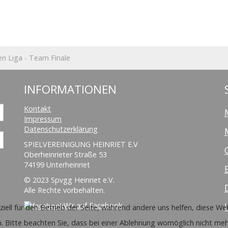
n Liga - Team Finale
INFORMATIONEN
Kontakt
Impressum
Datenschutzerklärung
SPIELVEREINIGUNG HEINRIET E.V
Oberheinrieter Straße 53
74199 Unterheinriet
© 2023 Spvgg Heinriet e.V.
Alle Rechte vorbehalten.
Wir auf Facebook
ziell für den Betrieb der Seite, während andere uns helfen, diese W
. Bitte beachten Sie, dass bei einer Ablehnung womöglich nicht mehr