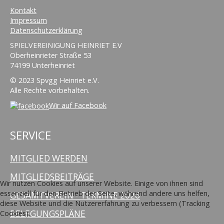
Kontakt
Impressum
Datenschutzerklärung
SPIELVEREINIGUNG HEINRIET E.V
Oberheinrieter Straße 53
74199 Unterheinriet
© 2023 Spvgg Heinriet e.V.
Alle Rechte vorbehalten.
Wir auf Facebook
SERVICE
MITGLIED WERDEN
MITGLIEDSBEITRÄGE
Wir nutzen Cookies auf unserer Website. Einige von ihnen sind
essenziell für den Betrieb der Seite, während andere uns helfen,
GESAMTVEREIN - TERMINE 2026
diese Website und die Nutzererfahrung zu verbessern (Tracking
BELEGUNGSPLÄNE
Cookies).